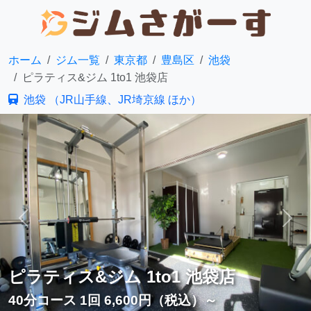
ホーム
ジム一覧
東京都
豊島区
池袋
ピラティス&ジム 1to1 池袋店
池袋 （JR山手線、JR埼京線 ほか）
前へ
次へ
ピラティス&ジム 1to1 池袋店
40分コース 1回 6,600円（税込）～