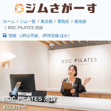
ホーム
ジム一覧
東京都
豊島区
南池袋
BDC PILATES 池袋
池袋 （JR山手線、JR埼京線 ほか）
前へ
次へ
BDC PILATES 池袋
¥12,375〜