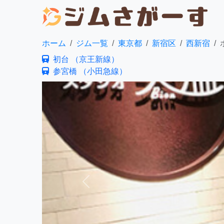
ホーム
ジム一覧
東京都
新宿区
西新宿
初台 （京王新線）
参宮橋 （小田急線）
前へ