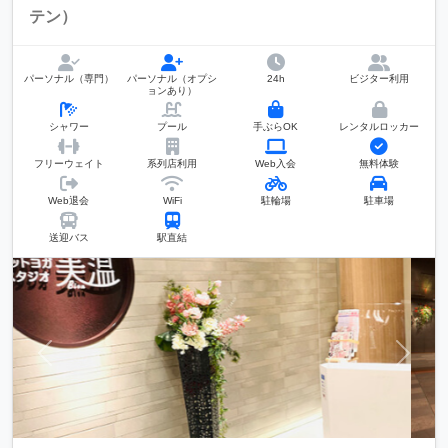
テン）
パーソナル（専門）
パーソナル（オプシ
24h
ビジター利用
ョンあり）
シャワー
プール
手ぶらOK
レンタルロッカー
フリーウェイト
系列店利用
Web入会
無料体験
Web退会
WiFi
駐輪場
駐車場
送迎バス
駅直結
前へ
次へ