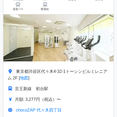
送迎バス
駅直結
前へ
次へ
東京都渋谷区代々木4-32-1トーシンビルミレニア
ム 2F [
地図
]
京王新線 初台駅
月額: 3,277円（税込）〜
chocoZAP 代々木四丁目