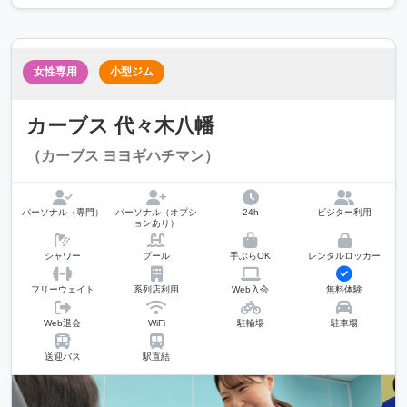
女性専用
小型ジム
カーブス 代々木八幡
（カーブス ヨヨギハチマン）
パーソナル（専門）
パーソナル（オプシ
24h
ビジター利用
ョンあり）
シャワー
プール
手ぶらOK
レンタルロッカー
フリーウェイト
系列店利用
Web入会
無料体験
Web退会
WiFi
駐輪場
駐車場
送迎バス
駅直結