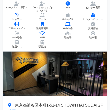
パーソナル（専門）
パーソナル（オプシ
24h
ビジター利用
ョンあり）
シャワー
プール
手ぶらOK
レンタルロッカー
フリーウェイト
系列店利用
Web入会
無料体験
Web退会
WiFi
駐輪場
駐車場
送迎バス
駅直結
前へ
次へ
東京都渋谷区本町1-51-14 SHOWN HATSUDAI 2F