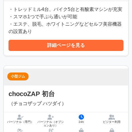
・トレッドミル4台、バイク5台と有酸素マシンが充実
・スマホ1つで手ぶら通いが可能
・エステ、脱毛、ホワイトニングなどセルフ美容機器
の設置あり
詳細ページを見る
小型ジム
chocoZAP 初台
（チョコザップ ハツダイ）
パーソナル（専門）
パーソナル（オプシ
24h
ビジター利用
ョンあり）