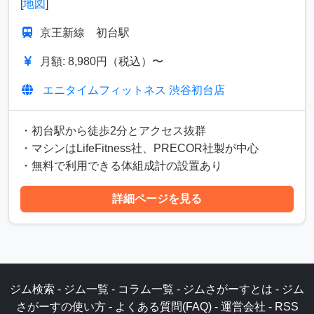
[
地図
]
京王新線 初台駅
月額: 8,980円（税込）〜
エニタイムフィットネス 渋谷初台店
・初台駅から徒歩2分とアクセス抜群
・マシンはLifeFitness社、PRECOR社製が中心
・無料で利用できる体組成計の設置あり
詳細ページを見る
ジム検索
-
ジム一覧
-
コラム一覧
-
ジムさがーすとは
-
ジム
さがーすの使い方
-
よくある質問(FAQ)
-
運営会社
-
RSS