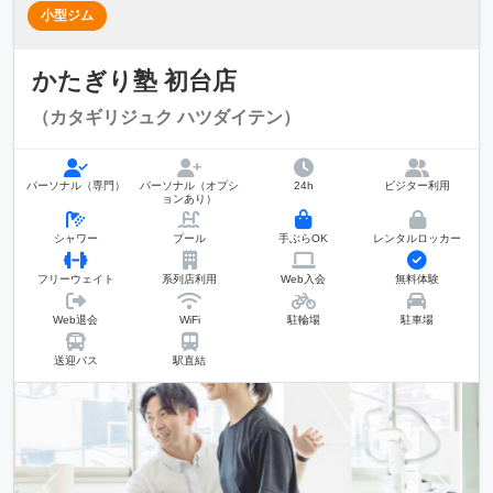
小型ジム
かたぎり塾 初台店
（カタギリジュク ハツダイテン）
パーソナル（専門）
パーソナル（オプシ
24h
ビジター利用
ョンあり）
シャワー
プール
手ぶらOK
レンタルロッカー
フリーウェイト
系列店利用
Web入会
無料体験
Web退会
WiFi
駐輪場
駐車場
送迎バス
駅直結