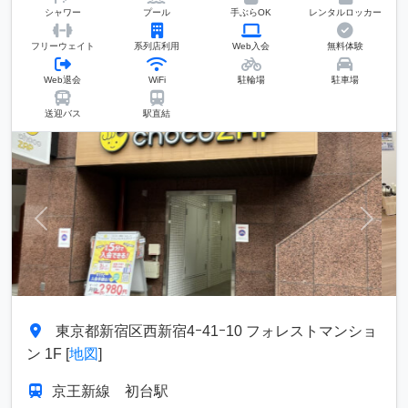
シャワー
プール
手ぶらOK
レンタルロッカー
フリーウェイト
系列店利用
Web入会
無料体験
Web退会
WiFi
駐輪場
駐車場
送迎バス
駅直結
前へ
次へ
東京都新宿区西新宿4ｰ41ｰ10 フォレストマンショ
ン 1F [
地図
]
京王新線 初台駅