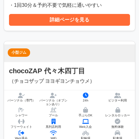
・1回30分＆予約不要で気軽に通いやすい
詳細ページを見る
小型ジム
chocoZAP 代々木四丁目
（チョコザップ ヨヨギヨンチョウメ）
パーソナル（専門）
パーソナル（オプシ
24h
ビジター利用
ョンあり）
シャワー
プール
手ぶらOK
レンタルロッカー
フリーウェイト
系列店利用
Web入会
無料体験
Web退会
WiFi
駐輪場
駐車場