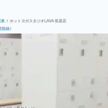
居東
ホットヨガスタジオLAVA 長居店
堂筋線）