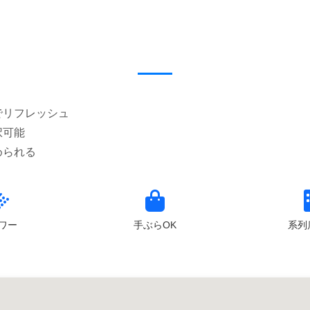
でリフレッシュ
択可能
ワー
手ぶらOK
系列