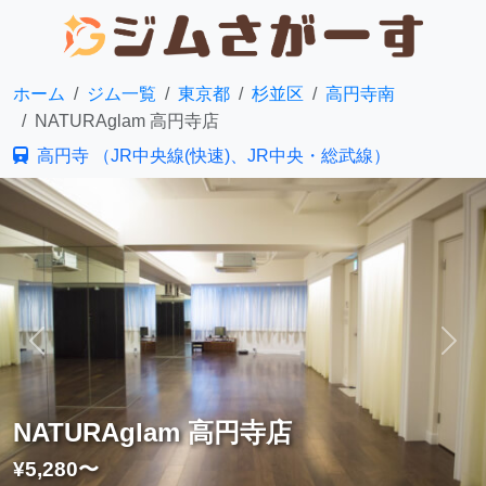
ホーム
ジム一覧
東京都
杉並区
高円寺南
NATURAglam 高円寺店
高円寺 （JR中央線(快速)、JR中央・総武線）
前へ
次へ
NATURAglam 高円寺店
¥5,280〜