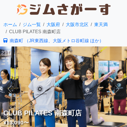
ホーム
ジム一覧
大阪府
大阪市北区
東天満
CLUB PILATES 南森町店
南森町 （JR東西線、大阪メトロ谷町線 ほか）
前へ
次へ
CLUB PILATES 南森町店
¥13,090〜