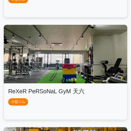
ReXeR PeRSoNaL GyM 天六
小型ジム