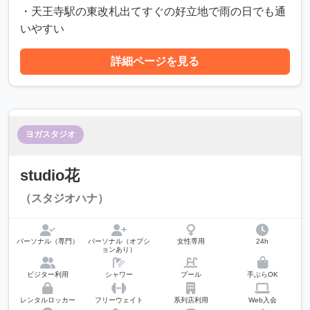
・天王寺駅の東改札出てすぐの好立地で雨の日でも通
いやすい
詳細ページを見る
ヨガスタジオ
studio花
（スタジオハナ）
パーソナル（専門）
パーソナル（オプシ
女性専用
24h
ョンあり）
ビジター利用
シャワー
プール
手ぶらOK
レンタルロッカー
フリーウェイト
系列店利用
Web入会