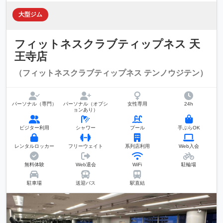
大型ジム
フィットネスクラブティップネス 天
王寺店
（フィットネスクラブティップネス テンノウジテン）
パーソナル（専門）
パーソナル（オプシ
女性専用
24h
ョンあり）
ビジター利用
シャワー
プール
手ぶらOK
レンタルロッカー
フリーウェイト
系列店利用
Web入会
無料体験
Web退会
WiFi
駐輪場
駐車場
送迎バス
駅直結