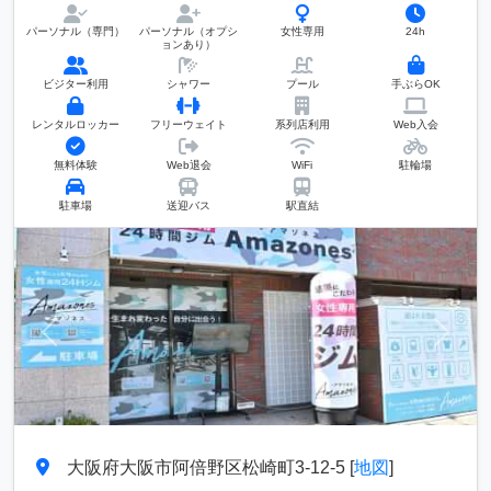
パーソナル（専門）
パーソナル（オプシ
女性専用
24h
ョンあり）
ビジター利用
シャワー
プール
手ぶらOK
レンタルロッカー
フリーウェイト
系列店利用
Web入会
無料体験
Web退会
WiFi
駐輪場
駐車場
送迎バス
駅直結
前へ
次へ
大阪府大阪市阿倍野区松崎町3-12-5 [
地図
]