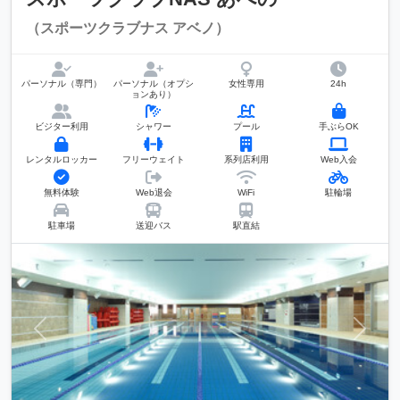
（スポーツクラブナス アベノ）
パーソナル（専門）
パーソナル（オプシ
女性専用
24h
ョンあり）
ビジター利用
シャワー
プール
手ぶらOK
レンタルロッカー
フリーウェイト
系列店利用
Web入会
無料体験
Web退会
WiFi
駐輪場
駐車場
送迎バス
駅直結
前へ
次へ