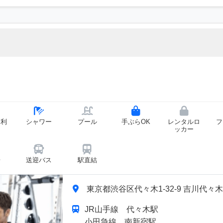
ー利
シャワー
プール
手ぶらOK
レンタルロ
フ
ッカー
場
送迎バス
駅直結
東京都渋谷区代々木1-32-9 吉川代々木ビ
JR山手線 代々木駅
小田急線 南新宿駅