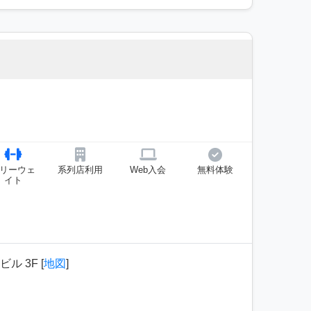
リーウェ
系列店利用
Web入会
無料体験
イト
ル 3F [
地図
]