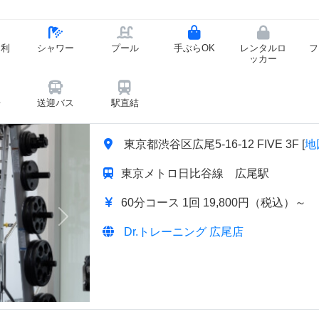
ー利
シャワー
プール
手ぶらOK
レンタルロ
フ
ッカー
場
送迎バス
駅直結
東京都渋谷区広尾5-16-12 FIVE 3F [
地
東京メトロ日比谷線 広尾駅
60分コース 1回 19,800円（税込）～
次へ
Dr.トレーニング 広尾店