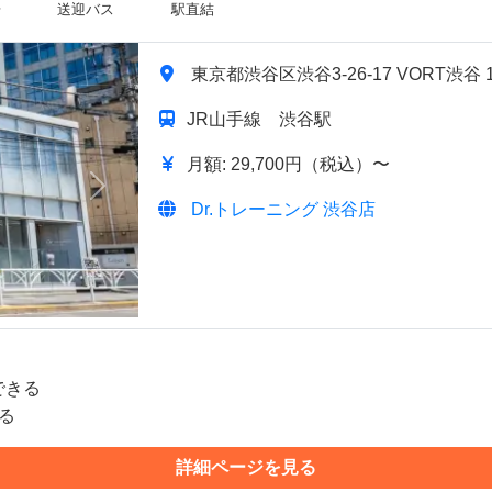
場
送迎バス
駅直結
東京都渋谷区渋谷3-26-17 VORT渋谷 1F
JR山手線 渋谷駅
月額: 29,700円（税込）〜
次へ
Dr.トレーニング 渋谷店
できる
る
詳細ページを見る