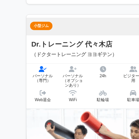
小型ジム
Dr.トレーニング 代々木店
（ドクタートレーニング ヨヨギテン）
パーソナル
パーソナル
24h
ビジタ
（専門）
（オプショ
用
ンあり）
Web退会
WiFi
駐輪場
駐車