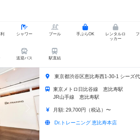
ー利
シャワー
プール
手ぶらOK
レンタルロ
フ
ッカー
場
送迎バス
駅直結
東京都渋谷区恵比寿西1-30-1 シーズ代官
東京メトロ日比谷線 恵比寿駅
JR山手線 恵比寿駅
月額: 29,700円（税込）〜
次へ
Dr.トレーニング 恵比寿本店