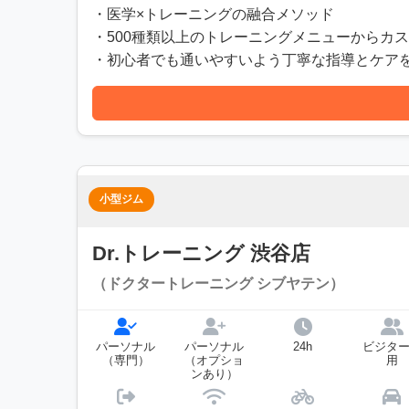
・医学×トレーニングの融合メソッド
・500種類以上のトレーニングメニューからカ
・初心者でも通いやすいよう丁寧な指導とケア
小型ジム
Dr.トレーニング 渋谷店
（ドクタートレーニング シブヤテン）
パーソナル
パーソナル
24h
ビジタ
（専門）
（オプショ
用
ンあり）