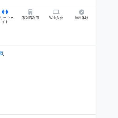
リーウェ
系列店利用
Web入会
無料体験
イト
図
]