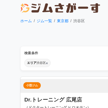
ホーム
ジム一覧
東京都
渋谷区
検索条件
×
エリア
渋谷区
小型ジム
Dr.トレーニング 広尾店
（ドクタートレーニング ヒロオテン）