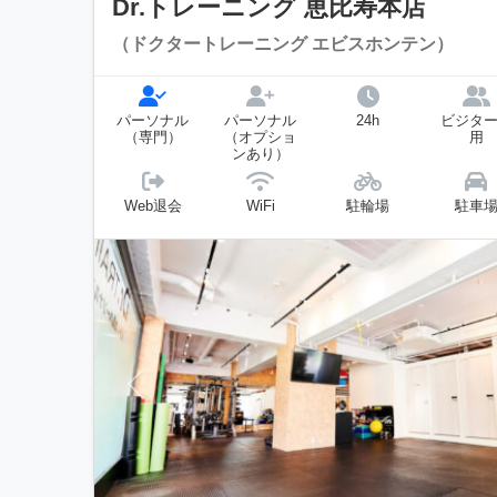
Dr.トレーニング 恵比寿本店
（ドクタートレーニング エビスホンテン）
パーソナル
パーソナル
24h
ビジタ
（専門）
（オプショ
用
ンあり）
Web退会
WiFi
駐輪場
駐車
前へ