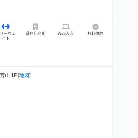
リーウェ
系列店利用
Web入会
無料体験
イト
山 1F [
地図
]