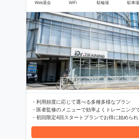
Web退会
WiFi
駐輪場
駐車
前へ
・利用頻度に応じて選べる多種多様なプラン
・医者監修のメニューで効率よくトレーニング
・初回限定4回スタートプランでお得に始められ